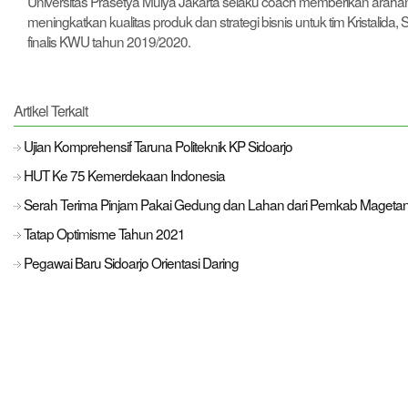
Universitas Prasetya Mulya Jakarta selaku coach memberikan araha
meningkatkan kualitas produk dan strategi bisnis untuk tim Kristalid
finalis KWU tahun 2019/2020.
Artikel Terkait
Ujian Komprehensif Taruna Politeknik KP Sidoarjo
HUT Ke 75 Kemerdekaan Indonesia
Serah Terima Pinjam Pakai Gedung dan Lahan dari Pemkab Mageta
Tatap Optimisme Tahun 2021
Pegawai Baru Sidoarjo Orientasi Daring