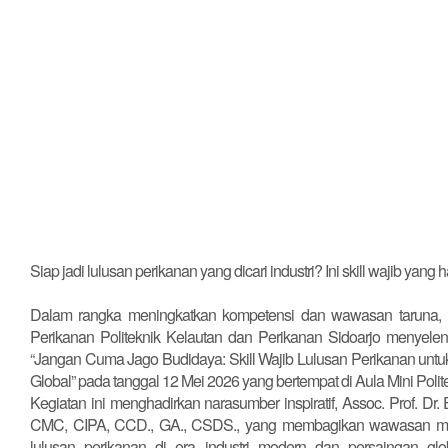
Siap jadi lulusan perikanan yang dicari industri? Ini skill wajib yang ha
Dalam rangka meningkatkan kompetensi dan wawasan taruna, 
Perikanan Politeknik Kelautan dan Perikanan Sidoarjo menyel
“Jangan Cuma Jago Budidaya: Skill Wajib Lulusan Perikanan unt
Global” pada tanggal 12 Mei 2026 yang bertempat di Aula Mini Polit
Kegiatan ini menghadirkan narasumber inspiratif, Assoc. Prof. Dr. 
CMC, CIPA, CCD., GA., CSDS., yang membagikan wawasan me
lulusan perikanan di era industri modern dan persaingan glo