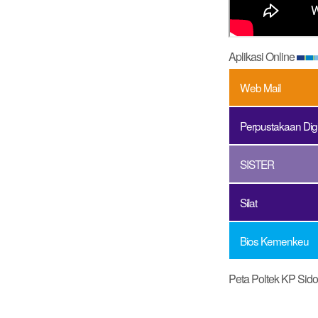
Aplikasi Online
Web Mail
Perpustakaan Digi
SISTER
Silat
Bios Kemenkeu
Peta Poltek KP Sido