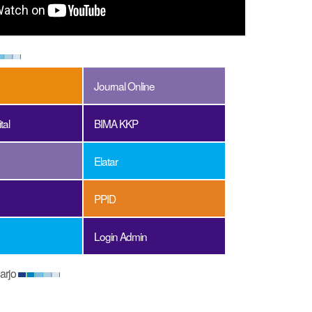
Journal Online
tal
BIMA KKP
Elatar
PPID
Login Admin
arjo