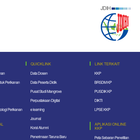
JDIH
QUICKLINK
LINK TERKAIT
nan
Data Dosen
KKP
duk Perikanan
Data Peserta Didik
BRSDM KP
Pusat Studi Mangrove
PUSDIK KP
Perpustakaan Digital
DIKTI
ologi Perikanan
e learning
LPSE KKP
Journal
AL
APLIKASI ONLINE
Koral Alumni
KKP
Penerimaan Taruna Baru
Peta Sebaran Penelitian