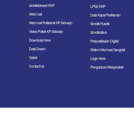
whistleblower KKP
LPSE KKP
Web mail
Data Kapal Perikanan
Web mail Politeknik KP Sidoarjo
Simdik Pusdik
Video Poltek KP Sidoarjo
Simdiklatluh
Download Area
Perpustakaan Digital
Data Dosen
Sistem Informasi Geografi
Galeri
Login Area
Contact Us
Pengaduan Masyarakat